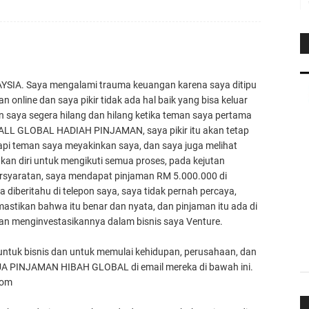
SIA. Saya mengalami trauma keuangan karena saya ditipu
 online dan saya pikir tidak ada hal baik yang bisa keluar
an saya segera hilang dan hilang ketika teman saya pertama
 ALL GLOBAL HADIAH PINJAMAN, saya pikir itu akan tetap
pi teman saya meyakinkan saya, dan saya juga melihat
kan diri untuk mengikuti semua proses, pada kejutan
rsyaratan, saya mendapat pinjaman RM 5.000.000 di
diberitahu di telepon saya, saya tidak pernah percaya,
astikan bahwa itu benar dan nyata, dan pinjaman itu ada di
an menginvestasikannya dalam bisnis saya Venture.
 untuk bisnis dan untuk memulai kehidupan, perusahaan, dan
MUA PINJAMAN HIBAH GLOBAL di email mereka di bawah ini.
.com