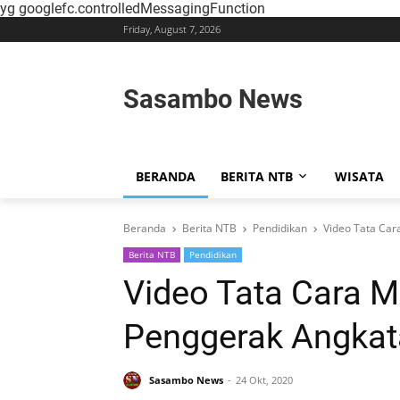
yg
googlefc.controlledMessagingFunction
Friday, August 7, 2026
Sasambo News
BERANDA
BERITA NTB
WISATA
Beranda
Berita NTB
Pendidikan
Video Tata Car
Berita NTB
Pendidikan
Video Tata Cara M
Penggerak Angkat
Sasambo News
24 Okt, 2020