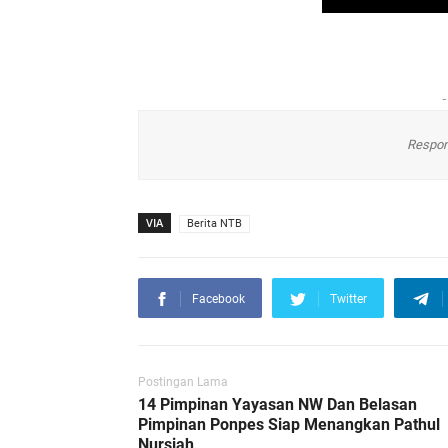
-
Respon
VIA
Berita NTB
Facebook
Twitter
Postingan Lama
14 Pimpinan Yayasan NW Dan Belasan
Pimpinan Ponpes Siap Menangkan Pathul
Nursiah