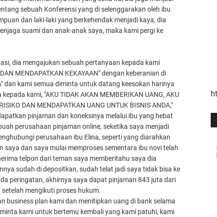
entang sebuah Konferensi yang di selenggarakan oleh ibu
uan dan laki-laki yang berkehendak menjadi kaya, dia
njaga suami dan anak-anak saya, maka kami pergi ke
asi, dia mengajukan sebuah pertanyaan kepada kami
DAN MENDAPATKAN KEKAYAAN" dengan keberanian di
 "YA" dan kami semua diminta untuk datang keesokan harinya
h
kata kepada kami, "AKU TIDAK AKAN MEMBERIKAN UANG, AKU
SIKO DAN MENDAPATKAN UANG UNTUK BISNIS ANDA,"
apatkan pinjaman dan koneksinya melalui ibu yang hebat
h perusahaan pinjaman online, seketika saya menjadi
nghubungi perusahaan ibu Elina, seperti yang diarahkan
eman saya dan saya mulai memproses sementara ibu novi telah
erima telpon dari teman saya memberitahu saya dia
nya sudah di depositkan, sudah telat jadi saya tidak bisa ke
ada peringatan, akhirnya saya dapat pinjaman 843 juta dari
etelah mengikuti proses hukum.
n business plan kami dan menitipkan uang di bank selama
minta kami untuk bertemu kembali yang kami patuhi, kami