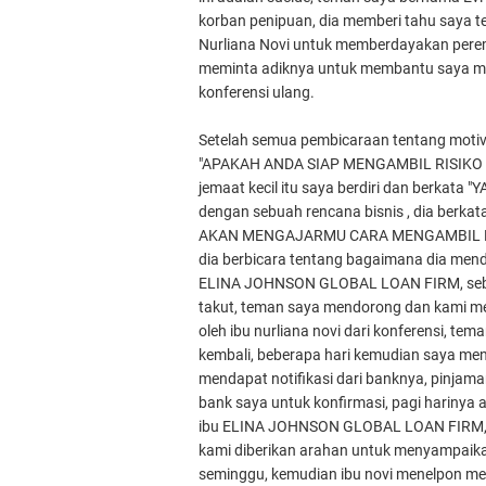
korban penipuan, dia memberi tahu saya t
Nurliana Novi untuk memberdayakan peremp
meminta adiknya untuk membantu saya me
konferensi ulang.
Setelah semua pembicaraan tentang motiv
"APAKAH ANDA SIAP MENGAMBIL RISIKO 
jemaat kecil itu saya berdiri dan berkata
dengan sebuah rencana bisnis , dia ber
AKAN MENGAJARMU CARA MENGAMBIL RI
dia berbicara tentang bagaimana dia mend
ELINA JOHNSON GLOBAL LOAN FIRM, sebua
takut, teman saya mendorong dan kami me
oleh ibu nurliana novi dari konferensi, t
kembali, beberapa hari kemudian saya men
mendapat notifikasi dari banknya, pinjaman
bank saya untuk konfirmasi, pagi harinya 
ibu ELINA JOHNSON GLOBAL LOAN FIRM, s
kami diberikan arahan untuk menyampaika
seminggu, kemudian ibu novi menelpon me