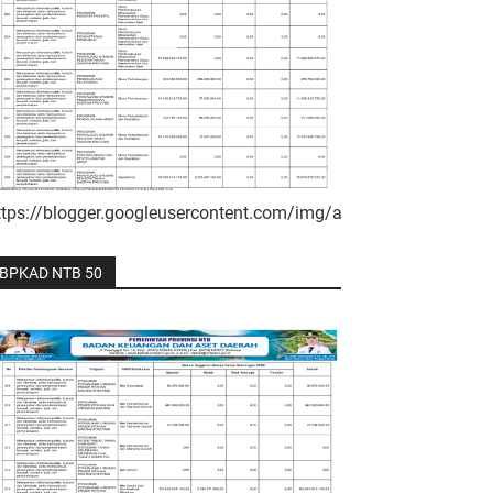
ttps://blogger.googleusercontent.com/img/a/AVvXsEgt
BPKAD NTB 50