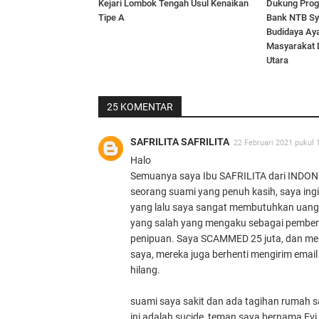
Kejari Lombok Tengah Usul Kenaikan
Dukung Prog
Tipe A
Bank NTB Sy
Budidaya Ay
Masyarakat 
Utara
25 KOMENTAR
SAFRILITA SAFRILITA
22 Februari 2021 pukul 
Halo
Semuanya saya Ibu SAFRILITA dari INDON
seorang suami yang penuh kasih, saya ing
yang lalu saya sangat membutuhkan uang j
yang salah yang mengaku sebagai pemberi
penipuan. Saya SCAMMED 25 juta, dan me
saya, mereka juga berhenti mengirim email 
hilang.
suami saya sakit dan ada tagihan rumah sa
ini adalah sucide, teman saya bernama Evi 