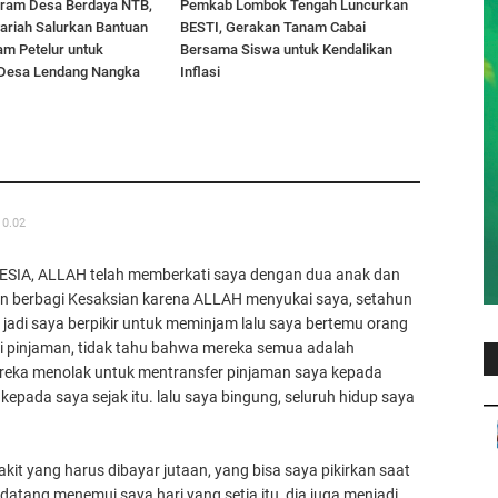
ram Desa Berdaya NTB,
Pemkab Lombok Tengah Luncurkan
ariah Salurkan Bantuan
BESTI, Gerakan Tanam Cabai
am Petelur untuk
Bersama Siswa untuk Kendalikan
Desa Lendang Nangka
Inflasi
10.02
ESIA, ALLAH telah memberkati saya dengan dua anak dan
in berbagi Kesaksian karena ALLAH menyukai saya, setahun
adi saya berpikir untuk meminjam lalu saya bertemu orang
 pinjaman, tidak tahu bahwa mereka semua adalah
reka menolak untuk mentransfer pinjaman saya kepada
kepada saya sejak itu. lalu saya bingung, seluruh hidup saya
kit yang harus dibayar jutaan, yang bisa saya pikirkan saat
datang menemui saya hari yang setia itu, dia juga menjadi